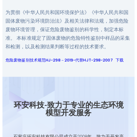
为贯彻《中华人民共和国环境保护法》《中华人民共和国
固体废物污染环境防治法》及相关法律和法规，加强危险
废物环境管理，保证危险废物鉴别的科学性，制定本标
准。 本标准规定了固体废物的危险特性鉴别中样品的采集
和检测，以及检测结果判断等过程的技术要求。
危险废物鉴别技术规范HJ-298－2019-代替HJT-298-2007
下载
环安科技-致力于专业的生态环境
模型开发服务
石家庄环安科技有限公司成立于2008年，致力于开发高