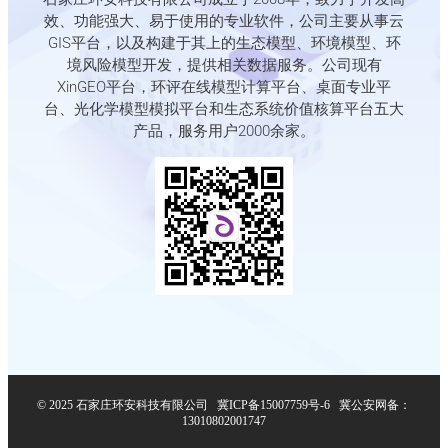
效、功能强大、易于使用的专业软件，公司主要从事云
GIS平台，以及构建于其上的生态模型、环境模型、环
境风险模型开发，提供相关数据服务。公司现有
XinGEO平台，环评在线模型计算平台、桌面专业平
台、光化学模型模拟平台和生态系统价值核算平台五大
产品，服务用户2000余家。
© 2025 石家庄环安科技有限公司
冀ICP备15007759号-6
冀公安网备：
13010802001747