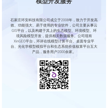
模型开发服务
石家庄环安科技有限公司成立于2008年，致力于开发高
效、功能强大、易于使用的专业软件，公司主要从事云
GIS平台，以及构建于其上的生态模型、环境模型、环
境风险模型开发，提供相关数据服务。公司现有
XinGEO平台，环评在线模型计算平台、桌面专业平
台、光化学模型模拟平台和生态系统价值核算平台五大
产品，服务用户2000余家。