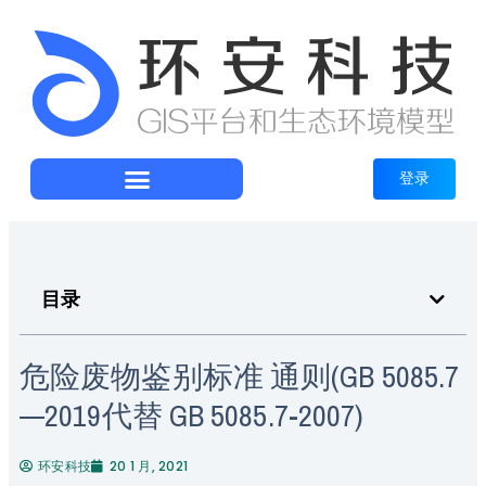
登录
目录
危险废物鉴别标准 通则(GB 5085.7
—2019代替 GB 5085.7-2007)
环安科技
20 1 月, 2021