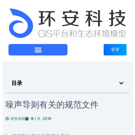
登录
目录
噪声导则有关的规范文件
环安科技
18 1 月, 2019