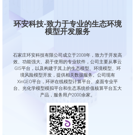
环安科技-致力于专业的生态环境
模型开发服务
石家庄环安科技有限公司成立于2008年，致力于开发高
效、功能强大、易于使用的专业软件，公司主要从事云
GIS平台，以及构建于其上的生态模型、环境模型、环
境风险模型开发，提供相关数据服务。公司现有
XinGEO平台，环评在线模型计算平台、桌面专业平
台、光化学模型模拟平台和生态系统价值核算平台五大
产品，服务用户2000余家。