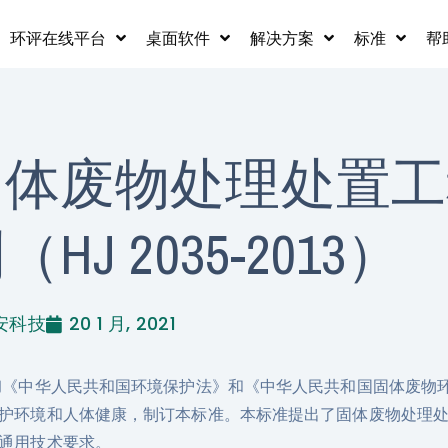
环评在线平台
桌面软件
解决方案
标准
帮
固体废物处理处置工
（HJ 2035-2013）
安科技
20 1 月, 2021
《中华人民共和国环境保护法》和《中华人民共和国固体废物
护环境和人体健康，制订本标准。本标准提出了固体废物处理
通用技术要求。