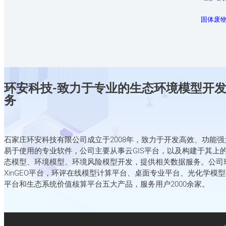
固体废物
环安科技-致力于专业的生态环境模型开
务
石家庄环安科技有限公司成立于2008年，致力于开发高效、功能强
易于使用的专业软件，公司主要从事云GIS平台，以及构建于其上
态模型、环境模型、环境风险模型开发，提供相关数据服务。公司
XinGEO平台，环评在线模型计算平台、桌面专业平台、光化学模
平台和生态系统价值核算平台五大产品，服务用户2000余家。