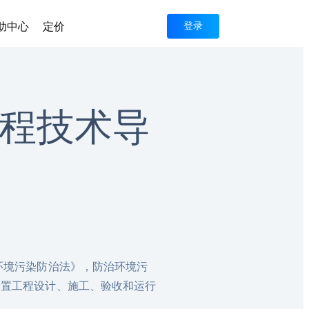
助中心
定价
登录
程技术导
环境污染防治法》，防治环境污
处置工程设计、施工、验收和运行