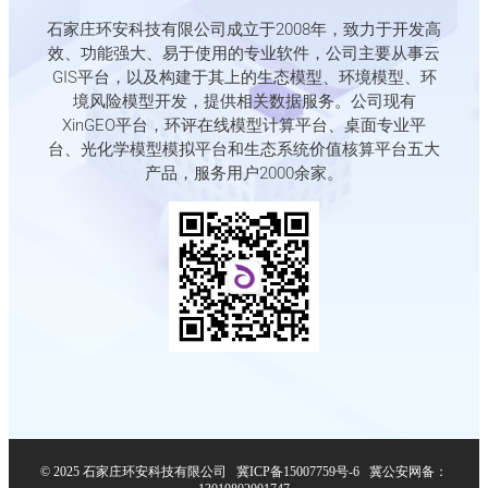
石家庄环安科技有限公司成立于2008年，致力于开发高
效、功能强大、易于使用的专业软件，公司主要从事云
GIS平台，以及构建于其上的生态模型、环境模型、环
境风险模型开发，提供相关数据服务。公司现有
XinGEO平台，环评在线模型计算平台、桌面专业平
台、光化学模型模拟平台和生态系统价值核算平台五大
产品，服务用户2000余家。
© 2025 石家庄环安科技有限公司
冀ICP备15007759号-6
冀公安网备：