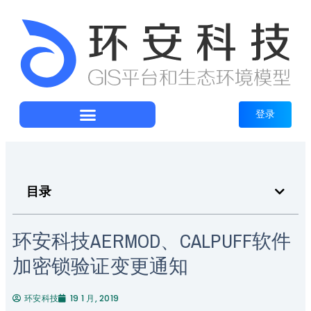
登录
目录
环安科技AERMOD、CALPUFF软件
加密锁验证变更通知
环安科技
19 1 月, 2019