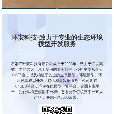
环安科技-致力于专业的生态环境
模型开发服务
石家庄环安科技有限公司成立于2008年，致力于开发高
效、功能强大、易于使用的专业软件，公司主要从事云
GIS平台，以及构建于其上的生态模型、环境模型、环
境风险模型开发，提供相关数据服务。公司现有
XinGEO平台，环评在线模型计算平台、桌面专业平
台、光化学模型模拟平台和生态系统价值核算平台五大
产品，服务用户2000余家。