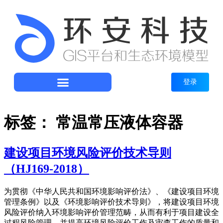
登录
标签：
常温常压液体容器
建设项目环境风险评价技术导则
（HJ169-2018）
为贯彻《中华人民共和国环境影响评价法》、《建设项目环境
管理条例》以及《环境影响评价技术导则》，将建设项目环境
风险评价纳入环境影响评价管理范畴，从而有利于项目建设全
过程风险管理，并提高环境风险评价工作及审查工作的质量和