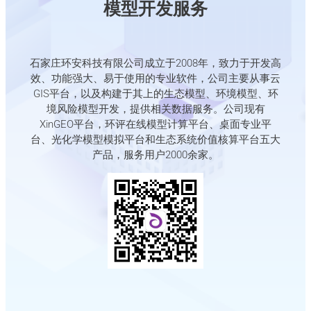
模型开发服务
石家庄环安科技有限公司成立于2008年，致力于开发高
效、功能强大、易于使用的专业软件，公司主要从事云
GIS平台，以及构建于其上的生态模型、环境模型、环
境风险模型开发，提供相关数据服务。公司现有
XinGEO平台，环评在线模型计算平台、桌面专业平
台、光化学模型模拟平台和生态系统价值核算平台五大
产品，服务用户2000余家。