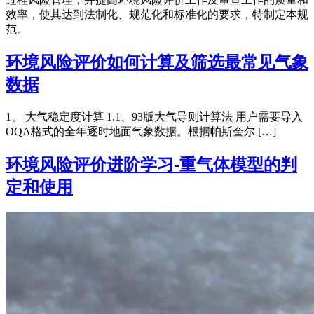
效率，使其达到法制化、规范化和标准化的要求，特制定本规
范。
环境风险评价如何计算及筛选最常见气象
数据
1、 大气稳定度计算 1.1、93版大气导则计算法 用户需要导入
OQA格式的全年逐时地面气象数据。根据帕斯奎尔 […]
环境风险评价进阶学习-重气体模型的判
定和使用