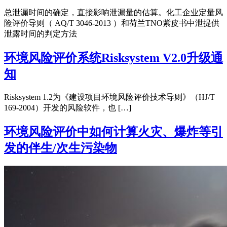
总泄漏时间的确定，直接影响泄漏量的估算。化工企业定量风
险评价导则（ AQ/T 3046-2013 ）和荷兰TNO紫皮书中泄提供
泄露时间的判定方法
环境风险评价系统Risksystem V2.0升级通
知
Risksystem 1.2为《建设项目环境风险评价技术导则》（HJ/T
169-2004）开发的风险软件，也 […]
环境风险评价中如何计算火灾、爆炸等引
发的伴生/次生污染物