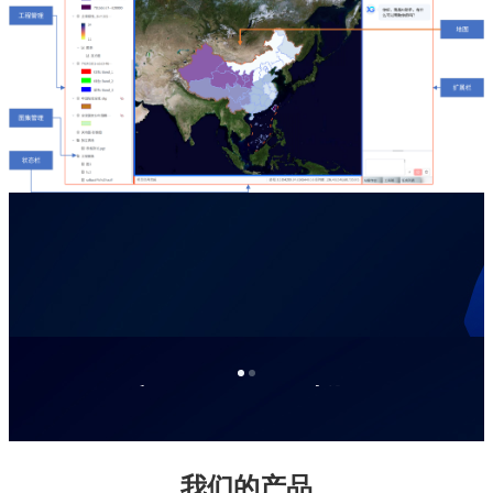
我们的产品